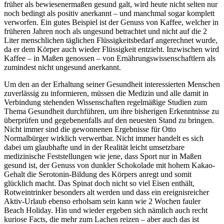
früher als bewiesenermaßen gesund galt, wird heute nicht selten nur
noch bedingt als positiv anerkannt – und manchmal sogar komplett
verworfen. Ein gutes Beispiel ist der Genuss von Kaffee, welcher in
früheren Jahren noch als ungesund betrachtet und nicht auf die 2
Liter menschlichen täglichen Flüssigkeitsbedarf angerechnet wurde,
da er dem Körper auch wieder Flüssigkeit entzieht. Inzwischen wird
Kaffee – in Maßen genossen – von Ernährungswissenschaftlern als
zumindest nicht ungesund anerkannt.
Um den an der Erhaltung seiner Gesundheit interessierten Menschen
zuverlässig zu informieren, müssen die Medizin und alle damit in
Verbindung stehenden Wissenschaften regelmäßige Studien zum
Thema Gesundheit durchführen, um ihre bisherigen Erkenntnisse zu
überprüfen und gegebenenfalls auf den neuesten Stand zu bringen.
Nicht immer sind die gewonnenen Ergebnisse für Otto
Normalbürger wirklich verwertbar. Nicht immer handelt es sich
dabei um glaubhafte und in der Realität leicht umsetzbare
medizinische Feststellungen wie jene, dass Sport nur in Maßen
gesund ist, der Genuss von dunkler Schokolade mit hohem Kakao-
Gehalt die Serotonin-Bildung des Körpers anregt und somit
glücklich macht. Das Spinat doch nicht so viel Eisen enthält,
Rotweintrinker besonders alt werden und dass ein ereignisreicher
Aktiv-Urlaub ebenso erholsam sein kann wie 2 Wochen fauler
Beach Holiday. Hin und wieder ergeben sich nämlich auch recht
kuriose Facts, die mehr zum Lachen reizen – aber auch das ist